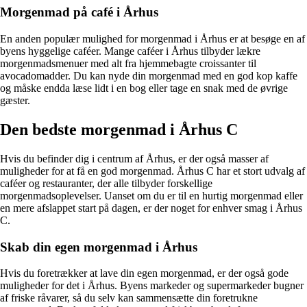
Morgenmad på café i Århus
En anden populær mulighed for morgenmad i Århus er at besøge en af
byens hyggelige caféer. Mange caféer i Århus tilbyder lækre
morgenmadsmenuer med alt fra hjemmebagte croissanter til
avocadomadder. Du kan nyde din morgenmad med en god kop kaffe
og måske endda læse lidt i en bog eller tage en snak med de øvrige
gæster.
Den bedste morgenmad i Århus C
Hvis du befinder dig i centrum af Århus, er der også masser af
muligheder for at få en god morgenmad. Århus C har et stort udvalg af
caféer og restauranter, der alle tilbyder forskellige
morgenmadsoplevelser. Uanset om du er til en hurtig morgenmad eller
en mere afslappet start på dagen, er der noget for enhver smag i Århus
C.
Skab din egen morgenmad i Århus
Hvis du foretrækker at lave din egen morgenmad, er der også gode
muligheder for det i Århus. Byens markeder og supermarkeder bugner
af friske råvarer, så du selv kan sammensætte din foretrukne