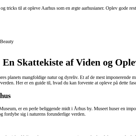
og tricks til at opleve Aarhus som en ægte aarhusianer. Oplev gode restau
Beauty
En Skattekiste af Viden og Ople
es planets mangfoldige natur og dyreliv. Et af de mest imponerende m
erden. Her er en guide til, hvad du kan forvente at opleve på dette f
rhus
seum, er en perle beliggende midt i Århus by. Museet huser en imponer
og fordybe sig i naturens forunderlige verden.