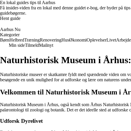
En lokal guides tips til Aarhus
Få insider-viden fra en lokal med denne guidet e-bog, der byder på tips 
guidebøgerne.
Hent guide
Aarhus Nu
Kategorier
Børn
Helbred
Træning
Renovering
Hus
Økonomi
Oplevelser
Livet
Arbejde
Min side
Tilmeld
Mailnyt
Naturhistorisk Museum i Århus: 
Naturhistoriske museer er skatkamre fyldt med spændende viden om vor
besøgende en unik mulighed for at udforske og lære om naturens underv
Velkommen til Naturhistorisk Museum i Å
Naturhistorisk Museum i Århus, også kendt som Århus Naturhistorisk Mu
palæontologi til zoologi og botanik. Det er det ideelle sted at udforske 
Udforsk Dyrelivet