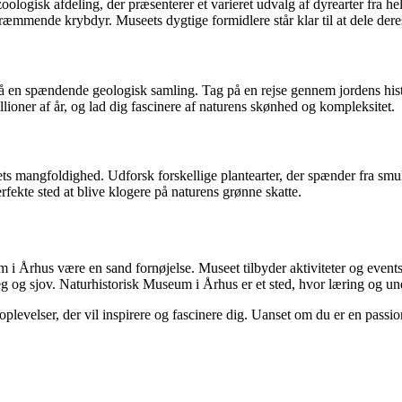
ogisk afdeling, der præsenterer et varieret udvalg af dyrearter fra hel
skræmmende krybdyr. Museets dygtige formidlere står klar til at dele der
 en spændende geologisk samling. Tag på en rejse gennem jordens histo
ioner af år, og lad dig fascinere af naturens skønhed og kompleksitet.
ets mangfoldighed. Udforsk forskellige plantearter, der spænder fra sm
fekte sted at blive klogere på naturens grønne skatte.
m i Århus være en sand fornøjelse. Museet tilbyder aktiviteter og events f
og sjov. Naturhistorisk Museum i Århus er et sted, hvor læring og un
plevelser, der vil inspirere og fascinere dig. Uanset om du er en passion