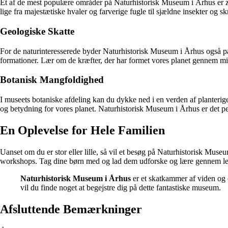
Et af de mest populære områder på Naturhistorisk Museum i Århus er zool
lige fra majestætiske hvaler og farverige fugle til sjældne insekter og 
Geologiske Skatte
For de naturinteresserede byder Naturhistorisk Museum i Århus også på
formationer. Lær om de kræfter, der har formet vores planet gennem mill
Botanisk Mangfoldighed
I museets botaniske afdeling kan du dykke ned i en verden af planterig
og betydning for vores planet. Naturhistorisk Museum i Århus er det per
En Oplevelse for Hele Familien
Uanset om du er stor eller lille, så vil et besøg på Naturhistorisk Museu
workshops. Tag dine børn med og lad dem udforske og lære gennem leg 
Naturhistorisk Museum i Århus
er et skatkammer af viden og o
vil du finde noget at begejstre dig på dette fantastiske museum.
Afsluttende Bemærkninger