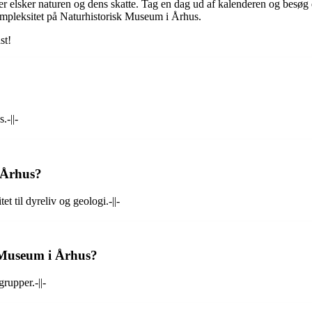
r elsker naturen og dens skatte. Tag en dag ud af kalenderen og besøg d
ompleksitet på Naturhistorisk Museum i Århus.
st!
-||-
 Århus?
t til dyreliv og geologi.-||-
k Museum i Århus?
rupper.-||-