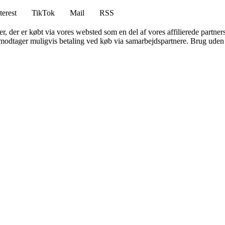
terest
TikTok
Mail
RSS
ter, der er købt via vores websted som en del af vores affilierede partne
tager muligvis betaling ved køb via samarbejdspartnere. Brug uden till