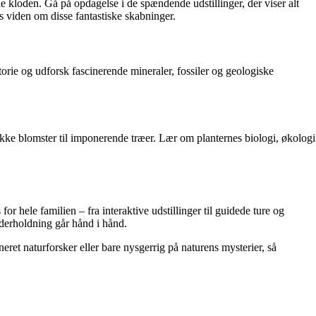
e kloden. Gå på opdagelse i de spændende udstillinger, der viser alt
es viden om disse fantastiske skabninger.
rie og udforsk fascinerende mineraler, fossiler og geologiske
ukke blomster til imponerende træer. Lær om planternes biologi, økologi
or hele familien – fra interaktive udstillinger til guidede ture og
derholdning går hånd i hånd.
eret naturforsker eller bare nysgerrig på naturens mysterier, så