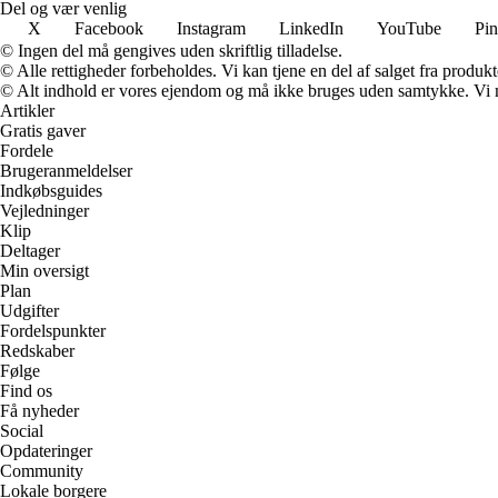
Del og vær venlig
X
Facebook
Instagram
LinkedIn
YouTube
Pin
© Ingen del må gengives uden skriftlig tilladelse.
© Alle rettigheder forbeholdes. Vi kan tjene en del af salget fra produk
© Alt indhold er vores ejendom og må ikke bruges uden samtykke. Vi mod
Artikler
Gratis gaver
Fordele
Brugeranmeldelser
Indkøbsguides
Vejledninger
Klip
Deltager
Min oversigt
Plan
Udgifter
Fordelspunkter
Redskaber
Følge
Find os
Få nyheder
Social
Opdateringer
Community
Lokale borgere