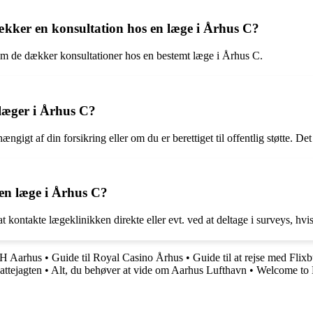
kker en konsultation hos en læge i Århus C?
 om de dækker konsultationer hos en bestemt læge i Århus C.
 læger i Århus C?
ngigt af din forsikring eller om du er berettiget til offentlig støtte. Det
en læge i Århus C?
ontakte lægeklinikken direkte eller evt. ved at deltage i surveys, hvis 
 FH Aarhus
•
Guide til Royal Casino Århus
•
Guide til at rejse med Flix
attejagten
•
Alt, du behøver at vide om Aarhus Lufthavn
•
Welcome to 