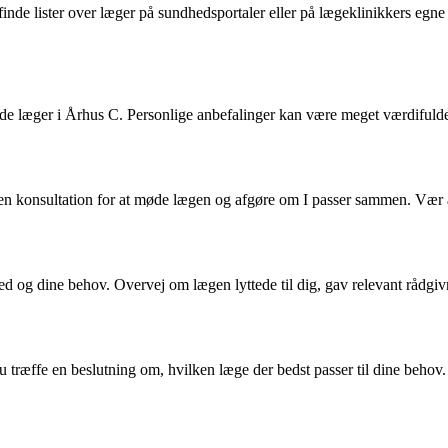
 finde lister over læger på sundhedsportaler eller på lægeklinikkers egn
ende læger i Århus C. Personlige anbefalinger kan være meget værdifulde
 en konsultation for at møde lægen og afgøre om I passer sammen. Vær
red og dine behov. Overvej om lægen lyttede til dig, gav relevant rådgivni
træffe en beslutning om, hvilken læge der bedst passer til dine behov. Det