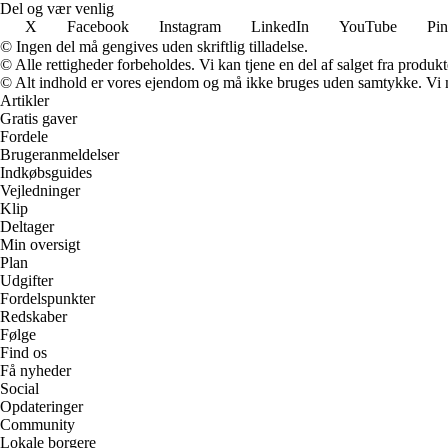
Del og vær venlig
X
Facebook
Instagram
LinkedIn
YouTube
Pin
© Ingen del må gengives uden skriftlig tilladelse.
© Alle rettigheder forbeholdes. Vi kan tjene en del af salget fra produk
© Alt indhold er vores ejendom og må ikke bruges uden samtykke. Vi mod
Artikler
Gratis gaver
Fordele
Brugeranmeldelser
Indkøbsguides
Vejledninger
Klip
Deltager
Min oversigt
Plan
Udgifter
Fordelspunkter
Redskaber
Følge
Find os
Få nyheder
Social
Opdateringer
Community
Lokale borgere