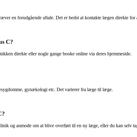
æver en forudgående aftale. Det er bedst at kontakte lægen direkte for a
us C?
inikken direkte eller nogle gange booke online via deres hjemmeside.
sygdomme, gynækologi etc. Det varierer fra læge til læge.
C?
nik og anmode om at blive overført til en ny læge, eller du kan selv ta