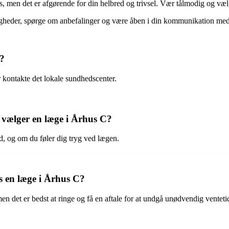
ts, men det er afgørende for din helbred og trivsel. Vær tålmodig og vælg 
igheder, spørge om anbefalinger og være åben i din kommunikation med 
C?
r kontakte det lokale sundhedscenter.
n vælger en læge i Århus C?
ed, og om du føler dig tryg ved lægen.
s en læge i Århus C?
en det er bedst at ringe og få en aftale for at undgå unødvendig venteti