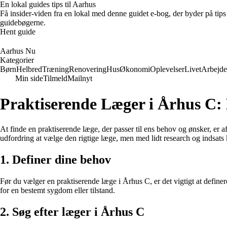
En lokal guides tips til Aarhus
Få insider-viden fra en lokal med denne guidet e-bog, der byder på tips 
guidebøgerne.
Hent guide
Aarhus Nu
Kategorier
Børn
Helbred
Træning
Renovering
Hus
Økonomi
Oplevelser
Livet
Arbejde
Min side
Tilmeld
Mailnyt
Praktiserende Læger i Århus C:
At finde en praktiserende læge, der passer til ens behov og ønsker, er 
udfordring at vælge den rigtige læge, men med lidt research og indsats 
1. Definer dine behov
Før du vælger en praktiserende læge i Århus C, er det vigtigt at defin
for en bestemt sygdom eller tilstand.
2. Søg efter læger i Århus C