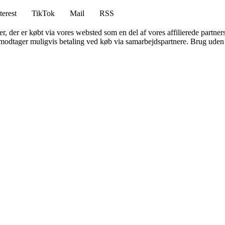
terest
TikTok
Mail
RSS
ter, der er købt via vores websted som en del af vores affilierede partne
tager muligvis betaling ved køb via samarbejdspartnere. Brug uden till