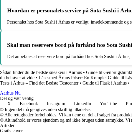
Hvordan er personalets service på Sota Sushi i Årh
Personalet hos Sota Sushi i Århus er venligt, imødekommende og står a
Skal man reservere bord på forhånd hos Sota Sushi
Det anbefales at reservere bord på forhånd hos Sota Sushi i Århus, i
Sådan finder du de bedste sneakers i Aarhus
•
Guide til Genbrugsbutik
du behøver at vide
•
Låsesmed Århus Priser: En Komplet Guide til Lås
Tests i Århus – Find det Bedste Testcenter
•
Guide til Flask i Aarhus
•
Aarhus Nu
Del og vær venlig
X
Facebook
Instagram
LinkedIn
YouTube
Pin
© Ingen del må gengives uden skriftlig tilladelse.
© Alle rettigheder forbeholdes. Vi kan tjene en del af salget fra produk
© Alt indhold er vores ejendom og må ikke bruges uden samtykke. Vi mod
Artikler
Gratis gaver