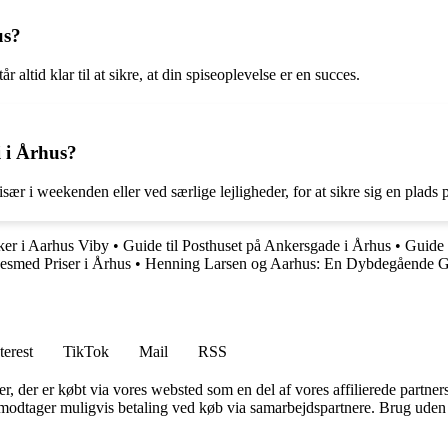
us?
ltid klar til at sikre, at din spiseoplevelse er en succes.
 i Århus?
sær i weekenden eller ved særlige lejligheder, for at sikre sig en plads
ker i Aarhus Viby
•
Guide til Posthuset på Ankersgade i Århus
•
Guide t
esmed Priser i Århus
•
Henning Larsen og Aarhus: En Dybdegående 
terest
TikTok
Mail
RSS
ter, der er købt via vores websted som en del af vores affilierede partne
tager muligvis betaling ved køb via samarbejdspartnere. Brug uden till