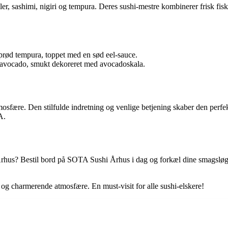
er, sashimi, nigiri og tempura. Deres sushi-mestre kombinerer frisk fis
prød tempura, toppet med en sød eel-sauce.
 avocado, smukt dekoreret med avocadoskala.
re. Den stilfulde indretning og venlige betjening skaber den perfekt
A.
de Århus? Bestil bord på SOTA Sushi Århus i dag og forkæl dine smagsløg
g charmerende atmosfære. En must-visit for alle sushi-elskere!