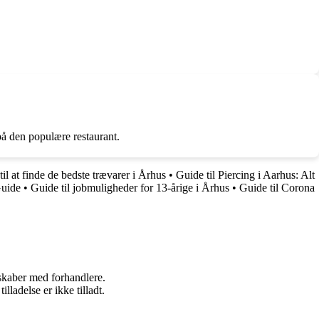
 på den populære restaurant.
il at finde de bedste trævarer i Århus
•
Guide til Piercing i Aarhus: Alt
Guide
•
Guide til jobmuligheder for 13-årige i Århus
•
Guide til Corona
rskaber med forhandlere.
adelse er ikke tilladt.