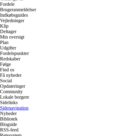
Fordele
Brugeranmeldelser
Indkøbsguides
Vejledninger
Klip
Deltager
Min oversigt
Plan
Udgifter
Fordelspunkter
Redskaber
Følge
Find os
Få nyheder
Social
Opdateringer
Community
Lokale borgere
Sidelinks
Sidenavigation
Nyheder
Bibliotek
Blogside
RSS-feed
Retssystem