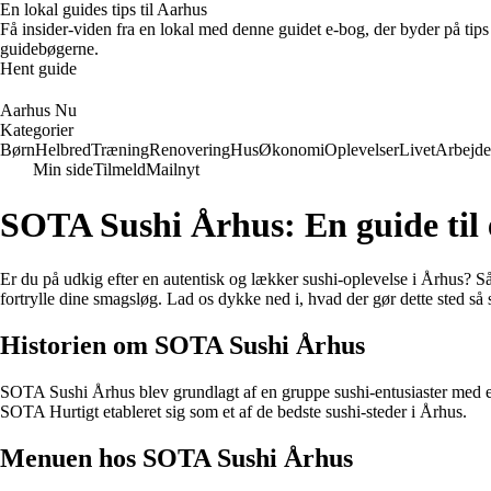
En lokal guides tips til Aarhus
Få insider-viden fra en lokal med denne guidet e-bog, der byder på tips 
guidebøgerne.
Hent guide
Aarhus Nu
Kategorier
Børn
Helbred
Træning
Renovering
Hus
Økonomi
Oplevelser
Livet
Arbejde
Min side
Tilmeld
Mailnyt
SOTA Sushi Århus: En guide til e
Er du på udkig efter en autentisk og lækker sushi-oplevelse i Århus? S
fortrylle dine smagsløg. Lad os dykke ned i, hvad der gør dette sted så s
Historien om SOTA Sushi Århus
SOTA Sushi Århus blev grundlagt af en gruppe sushi-entusiaster med en 
SOTA Hurtigt etableret sig som et af de bedste sushi-steder i Århus.
Menuen hos SOTA Sushi Århus