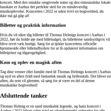
koncert. Med den smukke omgivende natur og den entusiastiske lokale
fanskare er Aarhus det perfekte sted for en mindeværdig
musikoplevelse. Koncerten i 2022 er uden tvivl en begivenhed, du
ikke må gå glip af!
Billetter og praktisk information
Hvis du vil sikre dig billetter til Thomas Helmigs koncert i Aarhus i
2022, bør du holde øje med billetsalget, da billetterne sandsynligvis vil
blive revet væk hurtigt. Sørg for at tjekke koncertens officielle
hjemmeside eller billetudbydere for at få opdateret information om
billetpriser og tilgængelighed.
Kom og oplev en magisk aften
Tag dine venner eller familie med til Thomas Helmigs koncert i Aarhus
og nyd en aften fyldt med fantastisk musik og fællesskab. Det bliver en
aften, du sent vil glemme, så sørg for at være en del af denne
musikalske begivenhed!
Afsluttende tanker
Thomas Helmig er en sand musikalsk legende, og hans koncert i
Aarhus i 2022 bliver uden tvivl en uforglemmelig oplevelse for alle