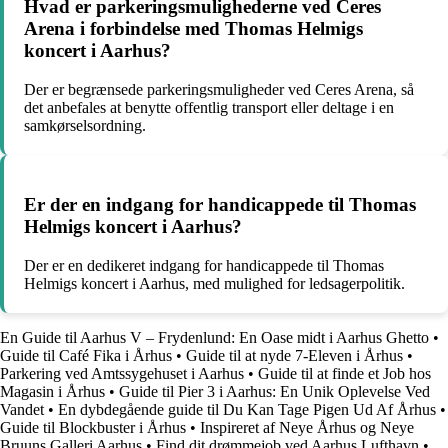
Hvad er parkeringsmulighederne ved Ceres
Arena i forbindelse med Thomas Helmigs
koncert i Aarhus?
Der er begrænsede parkeringsmuligheder ved Ceres Arena, så
det anbefales at benytte offentlig transport eller deltage i en
samkørselsordning.
Er der en indgang for handicappede til Thomas
Helmigs koncert i Aarhus?
Der er en dedikeret indgang for handicappede til Thomas
Helmigs koncert i Aarhus, med mulighed for ledsagerpolitik.
En Guide til Aarhus V – Frydenlund: En Oase midt i Aarhus Ghetto
•
Guide til Café Fika i Århus
•
Guide til at nyde 7-Eleven i Århus
•
Parkering ved Amtssygehuset i Aarhus
•
Guide til at finde et Job hos
Magasin i Århus
•
Guide til Pier 3 i Aarhus: En Unik Oplevelse Ved
Vandet
•
En dybdegående guide til Du Kan Tage Pigen Ud Af Århus
•
Guide til Blockbuster i Århus
•
Inspireret af Neye Århus og Neye
Bruuns Galleri Aarhus
•
Find dit drømmejob ved Aarhus Lufthavn
•