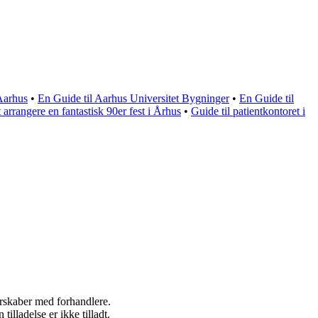
 Aarhus
•
En Guide til Aarhus Universitet Bygninger
•
En Guide til
t arrangere en fantastisk 90er fest i Århus
•
Guide til patientkontoret i
nerskaber med forhandlere.
lladelse er ikke tilladt.