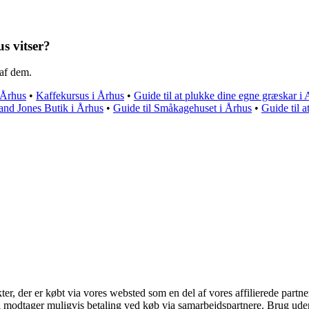
s vitser?
 af dem.
 Århus
•
Kaffekursus i Århus
•
Guide til at plukke dine egne græskar i
 and Jones Butik i Århus
•
Guide til Småkagehuset i Århus
•
Guide til a
kter, der er købt via vores websted som en del af vores affilierede part
odtager muligvis betaling ved køb via samarbejdspartnere. Brug uden ti