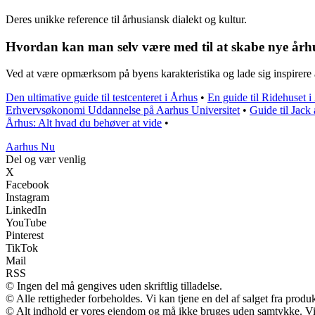
Deres unikke reference til århusiansk dialekt og kultur.
Hvordan kan man selv være med til at skabe nye århu
Ved at være opmærksom på byens karakteristika og lade sig inspirere
Den ultimative guide til testcenteret i Århus
•
En guide til Ridehuset i
Erhvervsøkonomi Uddannelse på Aarhus Universitet
•
Guide til Jack
Århus: Alt hvad du behøver at vide
•
Aarhus Nu
Del og vær venlig
X
Facebook
Instagram
LinkedIn
YouTube
Pinterest
TikTok
Mail
RSS
© Ingen del må gengives uden skriftlig tilladelse.
© Alle rettigheder forbeholdes. Vi kan tjene en del af salget fra produ
© Alt indhold er vores ejendom og må ikke bruges uden samtykke. Vi m