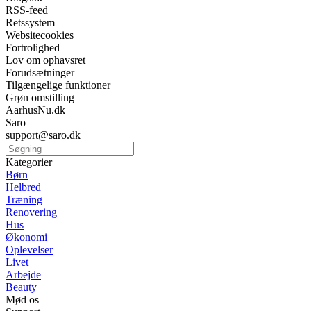
RSS-feed
Retssystem
Websitecookies
Fortrolighed
Lov om ophavsret
Forudsætninger
Tilgængelige funktioner
Grøn omstilling
AarhusNu.dk
Saro
support@saro.dk
Kategorier
Børn
Helbred
Træning
Renovering
Hus
Økonomi
Oplevelser
Livet
Arbejde
Beauty
Mød os