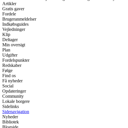
Artikler
Gratis gaver
Fordele
Brugeranmeldelser
Indkøbsguides
Vejledninger
Klip
Deltager
Min oversigt
Plan
Udgifter
Fordelspunkter
Redskaber
Følge
Find os
Få nyheder
Social
Opdateringer
Community
Lokale borgere
Sidelinks
Sidenavigation
Nyheder
Bibliotek
Blogside