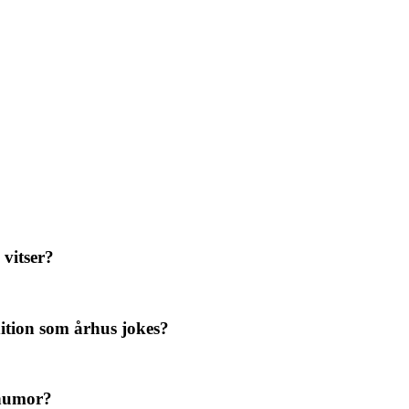
vitser?
dition som århus jokes?
 humor?